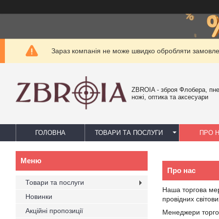
Зараз компанія не може швидко обробляти замовлен
ZBROIA - зброя Флобера, пн
ножі, оптика та аксесуари
ГОЛОВНА
ТОВАРИ ТА ПОСЛУГИ
ПРО 
Про нас
Товари та послуги
Наша торгова мер
Новинки
провідних світови
Акційні пропозиції
Менеджери торгов