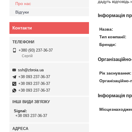
дадуть відповідь 
Про нас
Відгуки
Інформація п
Контакти
Назва:
Тип компанії:
Бренди:
+380 (93) 237-36-37
Сергій
Організаційно
ssh@zbroia.ua
Рік заснування:
+38 093 237-36-37
Організаційно-
+38 093 237-36-37
+38 093 237-36-37
Інформація п
ІНШІ ВИДИ ЗВ'ЯЗКУ
Місцезнаходже
Signal
+38 093 237-36-37