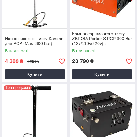
Компресор високого тиску
Насос високого тиску Kandar
ZBROIA Portair S PCP 300 Bar
для PCP (Max. 300 Bar)
(12v/110v/220v) з
автовимкненням
В наявності
В наявності
4 389
20 790
₴
₴
4 620 ₴
Купити
Купити
Топ продажів