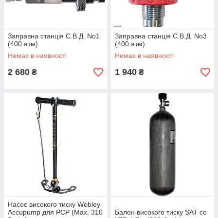
Заправна станція С.В.Д. No1
Заправна станція С.В.Д. No3
(400 атм)
(400 атм)
Немає в наявності
Немає в наявності
2 680
1 940
₴
₴
Насос високого тиску Webley
Accupump для PCP (Max. 310
Балон високого тиску SAT co