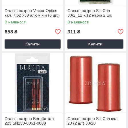
Фальш-патрон Vector Optics
Фальш-патрон Stil Crin
кал. 7,62 х39 алюміній (6 шт.)
30/2_12 к.12 набір 2 шт.
В наявності
В наявності
658
311
₴
₴
Купити
Купити
Фальш-патрон Beretta кал.
Фальш-патрон Stil Сrin кал.
223 SN230-0051-0009
20 (2 шт) 30/20