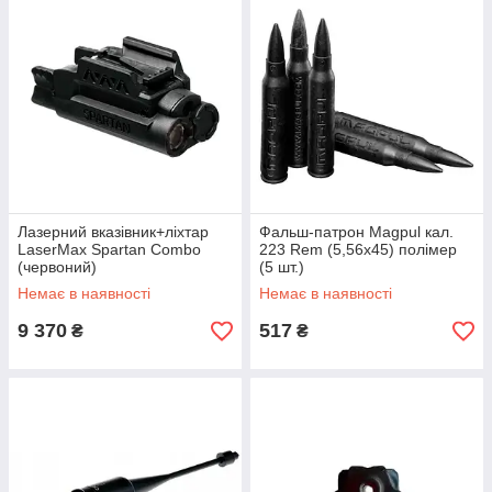
Лазерний вказівник+ліхтар
Фальш-патрон Magpul кал.
LaserMax Spartan Combo
223 Rem (5,56x45) полімер
(червоний)
(5 шт.)
Немає в наявності
Немає в наявності
9 370
517
₴
₴