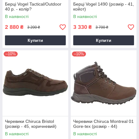
Берці Vogel Tactical/Outdoor
Берці Vogel 1490 (розмір - 41,
40 р. - колір?
койот)
В наявності
В наявності
2 880
3 330
₴
₴
3 200 ₴
3 700 ₴
Купити
Купити
–10%
–10%
Черевики Chiruca Bristol
Черевики Chiruca Montreal 01
(розмір - 45, коричневий)
Gore-tex (розмір - 44)
В наявності
В наявності