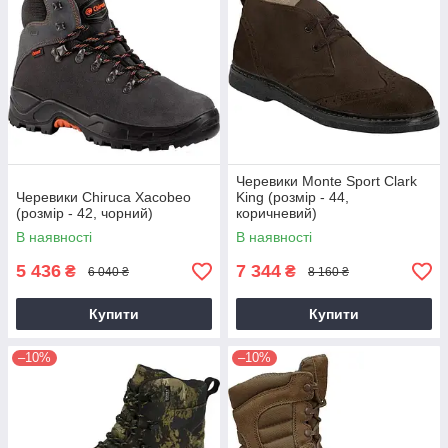
Черевики Monte Sport Clark
Черевики Chiruca Xacobeo
King (розмір - 44,
(розмір - 42, чорний)
коричневий)
В наявності
В наявності
5 436
7 344
₴
₴
6 040 ₴
8 160 ₴
Купити
Купити
–10%
–10%