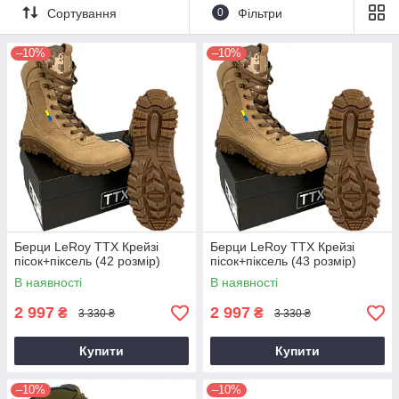
Сортування
0
Фільтри
–10%
–10%
Берци LeRoy TTX Крейзі
Берци LeRoy TTX Крейзі
пісок+піксель (42 розмір)
пісок+піксель (43 розмір)
В наявності
В наявності
2 997
2 997
₴
₴
3 330 ₴
3 330 ₴
Купити
Купити
–10%
–10%