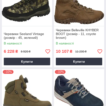
Черевики Belleville KHYBER
Черевики Seeland Vintage
BOOT (розмір - 11, coyote
(розмір - 45, зелений)
brown)
В наявності
В наявності
6 228
10 107
₴
₴
6 920 ₴
11 230 ₴
Купити
Купити
–10%
–10%