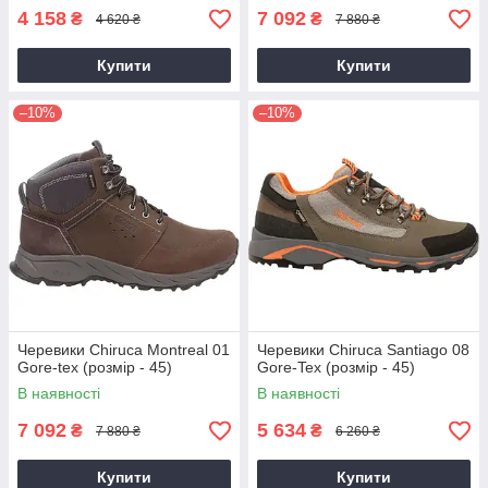
4 158
7 092
₴
₴
4 620 ₴
7 880 ₴
Купити
Купити
–10%
–10%
Черевики Chiruca Montreal 01
Черевики Chiruca Santiago 08
Gore-tex (розмір - 45)
Gore-Tex (розмір - 45)
В наявності
В наявності
7 092
5 634
₴
₴
7 880 ₴
6 260 ₴
Купити
Купити