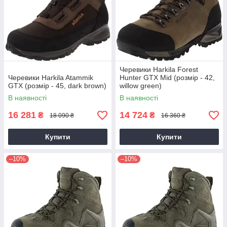
Черевики Harkila Forest
Черевики Harkila Atammik
Hunter GTX Mid (розмір - 42,
GTX (розмір - 45, dark brown)
willow green)
В наявності
В наявності
16 281
14 724
₴
₴
18 090 ₴
16 360 ₴
Купити
Купити
–10%
–10%