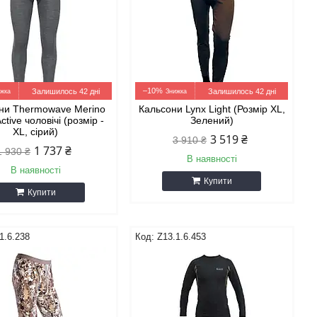
–10%
Залишилось 42 дні
Залишилось 42 дні
ни Thermowave Merino
Кальсони Lynx Light (Розмір XL,
tive чоловічі (розмір -
Зелений)
XL, сірий)
3 519 ₴
3 910 ₴
1 737 ₴
1 930 ₴
В наявності
В наявності
Купити
Купити
1.6.238
Z13.1.6.453