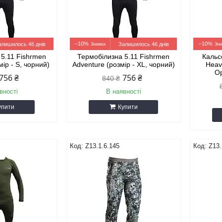
–10%
–10%
алишилось 46 днів
Залишилось 46 днів
 5.11 Fishrmen
Термобілизна 5.11 Fishrmen
Кальс
мір - S, чорний)
Adventure (розмір - XL, чорний)
Heav
Op
756 ₴
756 ₴
840 ₴
вності
В наявності
упити
Купити
Z13.1.6.145
Z13.