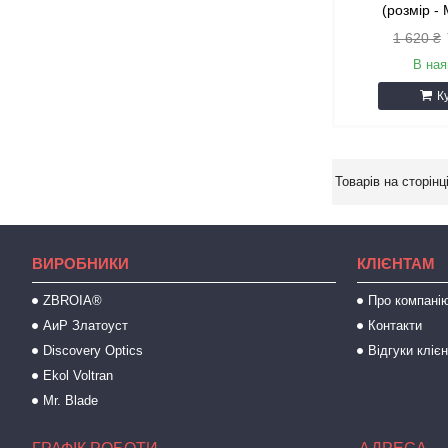
(розмір -
1 620 ₴
В ная
К
ВИРОБНИКИ
КЛІЄНТАМ
ZBROIA®
Про компані
АиР Златоуст
Контакти
Discovery Optics
Відгуки клієн
Ekol Voltran
Mr. Blade