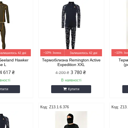
–10%
–10%
Залишилось 42 дні
Залишилось 42 дні
Seeland Hawker
Термобілизна Remington Active
Терм
se L
Expedition XXL
(р
4 617 ₴
3 780 ₴
4 200 ₴
вності
В наявності
упити
Купити
Z13.1.6.376
Z13.