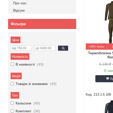
Про нас
Відгуки
Фільтри
Ціна
–10%
Термобілизна 
Наявність
Ba
5 130 ₴
В наявності
49
В ная
Акція
К
Товари зі знижками
49
Z13.1.6.168
Тип
Кальсони
40
Комплект
36