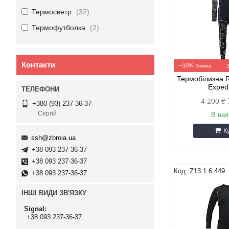
Термосветр
32
Термофутболка
2
Контакти
–10%
Термобілизна R
Exped
4 200 ₴
+380 (93) 237-36-37
Сергій
В ная
К
ssh@zbroia.ua
+38 093 237-36-37
+38 093 237-36-37
Z13.1.6.449
+38 093 237-36-37
ІНШІ ВИДИ ЗВ'ЯЗКУ
Signal
+38 093 237-36-37