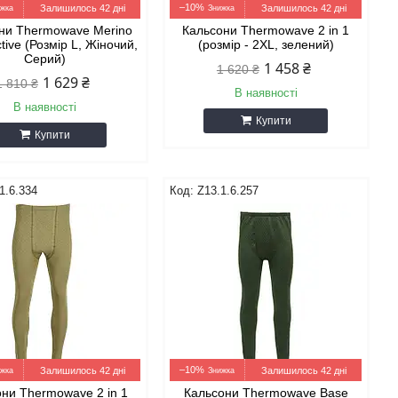
–10%
Залишилось 42 дні
Залишилось 42 дні
ни Thermowave Merino
Кальсони Thermowave 2 in 1
ive (Розмір L, Жіночий,
(розмір - 2XL, зелений)
Серий)
1 458 ₴
1 620 ₴
1 629 ₴
1 810 ₴
В наявності
В наявності
Купити
Купити
1.6.334
Z13.1.6.257
–10%
Залишилось 42 дні
Залишилось 42 дні
ни Thermowave 2 in 1
Кальсони Thermowave Base