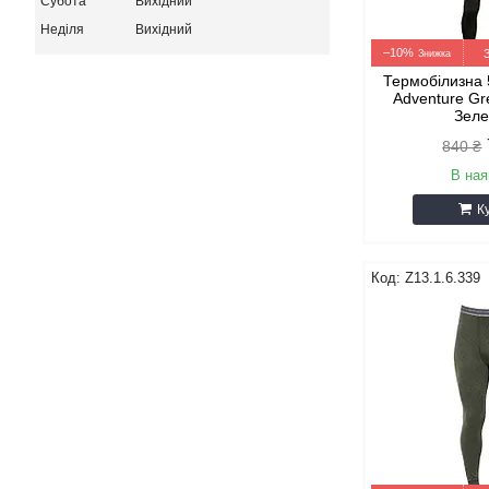
Субота
Вихідний
Неділя
Вихідний
–10%
Термобілизна 
Adventure Gr
Зеле
840 ₴
В ная
К
Z13.1.6.339