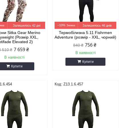
–10%
Залишилось 42 дні
Залишилось 46 днів
они Sitka Gear Merino
Термобілизна 5.11 Fishrmen
yweight (Розмір XХL,
Adventure (розмір - XXL, чорний)
tifade Elevated 2)
756 ₴
840 ₴
7 659 ₴
8 510 ₴
В наявності
В наявності
Купити
Купити
1.6.454
Z13.1.6.457