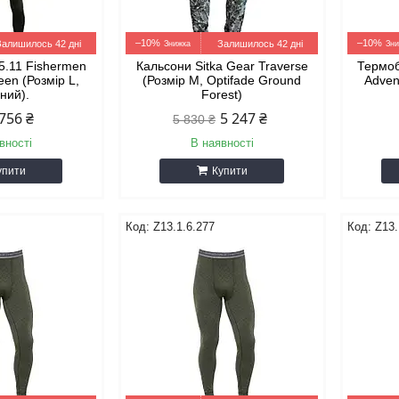
–10%
–10%
Залишилось 42 дні
Залишилось 42 дні
5.11 Fishermen
Кальсони Sitka Gear Traverse
Термоб
een (Розмір L,
(Розмір М, Optifade Ground
Adven
ний).
Forest)
756 ₴
5 247 ₴
5 830 ₴
вності
В наявності
упити
Купити
Z13.1.6.277
Z13.