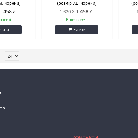
 M, чорний)
(розмір XL, чорний)
(ро
1 458 ₴
1 458 ₴
1 620 ₴
вності
В наявності
упити
Купити
ю
тів