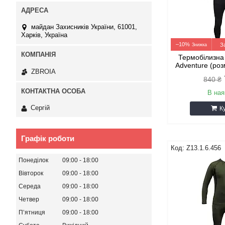
майдан Захисників України, 61001,
Харків, Україна
–10%
З
Термобілизна
Adventure (роз
ZBROIA
840 ₴
В ная
Сергій
К
Графік роботи
Z13.1.6.456
Понеділок
09:00
18:00
Вівторок
09:00
18:00
Середа
09:00
18:00
Четвер
09:00
18:00
Пʼятниця
09:00
18:00