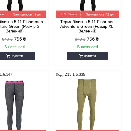
–10%
Залишилось 42 дні
Залишилось 42 дні
ілизна 5.11 Fishermen
Термобілизна 5.11 Fishrmen
ture Green (Розмір S,
Adventure Green (Розмір XL,
Зелений)
Зелений)
756 ₴
756 ₴
840 ₴
840 ₴
В наявності
В наявності
Купити
Купити
1.6.347
Z13.1.6.335