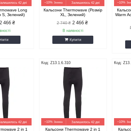
–10%
–10%
Залишилось 42 дні
Залишилось 42 дні
ermowave Long
Кальсони Thermowave (Розмір
Кальсо
р S, Зелений)
XL, Зелений)
Warm Act
2 466 ₴
2 466 ₴
2 740 ₴
вності
В наявності
упити
Купити
Z13.1.6.310
Z13.
–10%
–10%
Залишилось 42 дні
Залишилось 42 дні
rmowave 2 in 1
Кальсони Thermowave 2 in 1
Кальсо