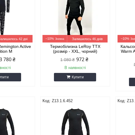
–10%
–10%
Залишилось 42 дні
Залишилось 46 днів
emington Active
Термобілизна LeRoy TTX
Кальсо
ition M
(розмір - XXL, чорний)
Warm Ac
3 780 ₴
972 ₴
1 080 ₴
вності
В наявності
упити
Купити
Z13.1.6.452
Z13.