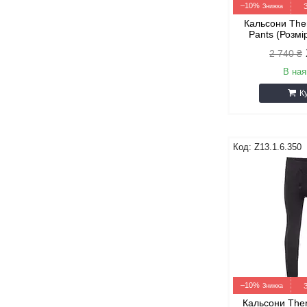
–10%
Кальсони Th
Pants (Розмі
2 740 ₴
В ная
К
Z13.1.6.350
–10%
Кальсони The