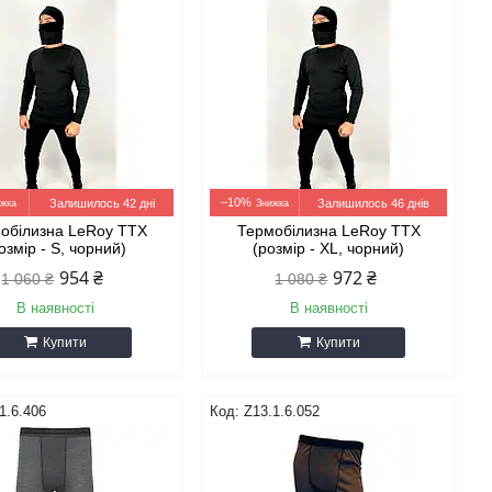
–10%
Залишилось 42 дні
Залишилось 46 днів
обілизна LeRoy TTX
Термобілизна LeRoy TTX
озмір - S, чорний)
(розмір - XL, чорний)
954 ₴
972 ₴
1 060 ₴
1 080 ₴
В наявності
В наявності
Купити
Купити
1.6.406
Z13.1.6.052