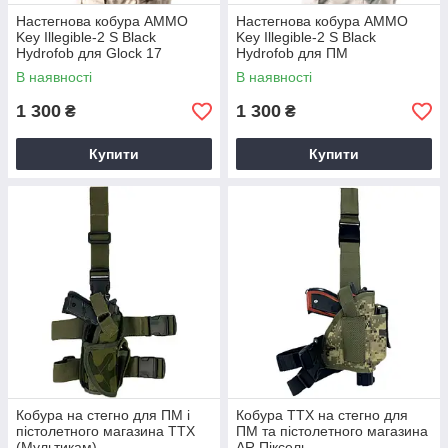
Настегнова кобура AMMO
Настегнова кобура AMMO
Key Illegible-2 S Black
Key Illegible-2 S Black
Hydrofob для Glock 17
Hydrofob для ПМ
В наявності
В наявності
1 300
1 300
₴
₴
Купити
Купити
Кобура на стегно для ПМ і
Кобура TTX на стегно для
пістолетного магазина TTX
ПМ та пістолетного магазина
(Мультикам)
AR Піксель