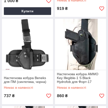
1 000
Немає в наявності
₴
919
₴
Купити
Настегнова кобура AMMO
Настегнова кобура Beneks
Key Illegible-1 S Black
для ПМ (синтетика, чорна)
Hydrofob для Форт-17
Немає в наявності
Немає в наявності
737
860
₴
₴