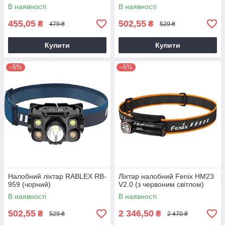
В наявності
В наявності
455,05
502,55
₴
₴
479 ₴
529 ₴
Купити
Купити
–5%
–5%
Налобний ліхтар RABLEX RB-
Ліхтар налобний Fenix HM23
959 (чорний)
V2.0 (з червоним світлом)
В наявності
В наявності
502,55
2 346,50
₴
₴
529 ₴
2 470 ₴