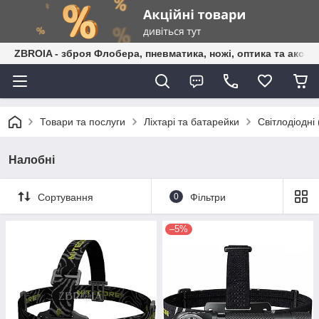
ZBROIA - зброя Флобера, пневматика, ножі, оптика та аксес
Товари та послуги
Ліхтарі та батарейки
Світлодіодні 
Налобні
Сортування
0
Фільтри
–5%