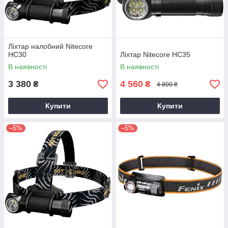
Ліхтар налобний Nitecore
HC30
Ліхтар Nitecore HC35
В наявності
В наявності
3 380
4 560
₴
₴
4 800 ₴
Купити
Купити
–5%
–5%