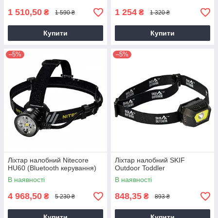
1 510,50
1 254
₴
₴
1 590 ₴
1 320 ₴
Купити
Купити
–5%
–5%
Ліхтар налобний Nitecore
Ліхтар налобний SKIF
HU60 (Bluetooth керування)
Outdoor Toddler
В наявності
В наявності
4 968,50
848,35
₴
₴
5 230 ₴
893 ₴
Купити
Купити