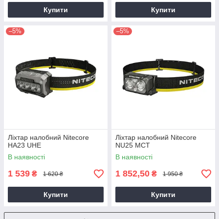
Купити
Купити
–5%
–5%
Ліхтар налобний Nitecore
Ліхтар налобний Nitecore
HA23 UHE
NU25 MCT
В наявності
В наявності
1 539
1 852,50
₴
₴
1 620 ₴
1 950 ₴
Купити
Купити