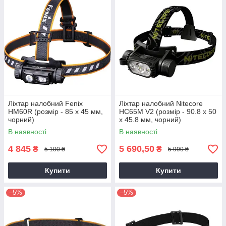
Ліхтар налобний Fenix ​​
Ліхтар налобний Nitecore
HM60R (розмір - 85 х 45 мм,
HC65M V2 (розмір - 90.8 х 50
чорний)
х 45.8 мм, чорний)
В наявності
В наявності
4 845
5 690,50
₴
₴
5 100 ₴
5 990 ₴
Купити
Купити
–5%
–5%