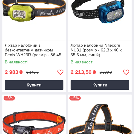
Ліхтар налобний з
Ліхтар налобний Nitecore
безконтактним датчиком
NU31 (розмір - 62,3 х 46 х
Fenix ​​WH23R (розмір - 86,45
35,6 мм, синій)
x 45 x 43,72 мм, салатовий)
В наявності
В наявності
2 983
2 213,50
₴
₴
3 140 ₴
2 330 ₴
Купити
Купити
–5%
–5%