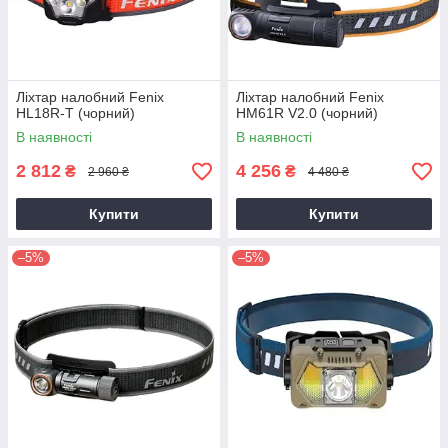
Ліхтар налобний Fenix ​​
Ліхтар налобний Fenix ​​
HL18R-T (чорний)
HM61R V2.0 (чорний)
В наявності
В наявності
2 812
4 256
₴
₴
2 960 ₴
4 480 ₴
Купити
Купити
–5%
–5%