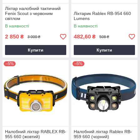
Ліхтар налобний тактичний
Fenix Scout з червоним
Ліхтарик Rablex RB-954 660
світлом
Lumens
В наявності
В наявності
2 850
482,60
₴
₴
3 000 ₴
508 ₴
Купити
Купити
–5%
–5%
Налобний ліхтар RABLEX RB-
Налобний ліхтар Rablex RB-
955 660 (жовтий)
959 660 (чорний)