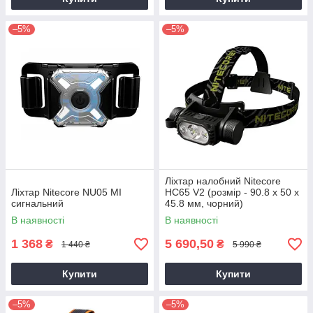
–5%
–5%
Ліхтар налобний Nitecore
Ліхтар Nitecore NU05 MI
HC65 V2 (розмір - 90.8 х 50 х
сигнальний
45.8 мм, чорний)
В наявності
В наявності
1 368
5 690,50
₴
₴
1 440 ₴
5 990 ₴
Купити
Купити
–5%
–5%