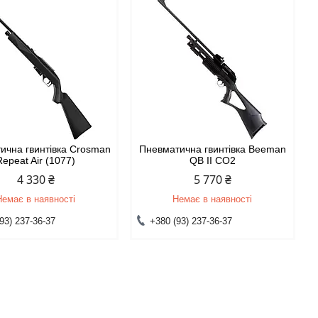
ична гвинтівка Crosman
Пневматична гвинтівка Beeman
Repeat Air (1077)
QB II CO2
4 330 ₴
5 770 ₴
Немає в наявності
Немає в наявності
93) 237-36-37
+380 (93) 237-36-37