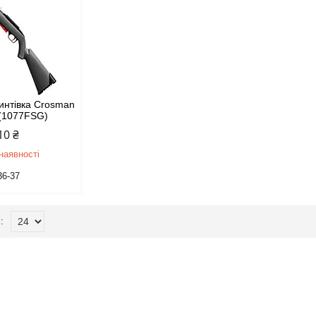
интівка Crosman
 (1077FSG)
10 ₴
наявності
36-37