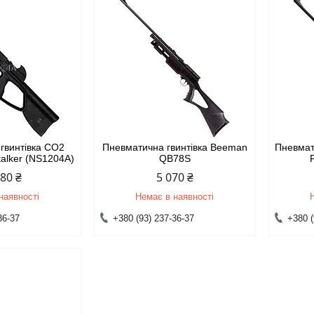
гвинтівка CO2
Пневматична гвинтівка Beeman
Пневмат
talker (NS1204А)
QB78S
880 ₴
5 070 ₴
наявності
Немає в наявності
36-37
+380 (93) 237-36-37
+380 (