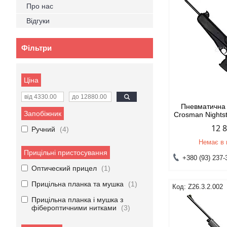
Про нас
Відгуки
Фільтри
Ціна
Пневматична 
Запобіжник
Crosman Nights
12 
Ручний
4
Немає в 
Прицільні пристосування
+380 (93) 237-
Оптический прицел
1
Прицільна планка та мушка
1
Z26.3.2.002
Прицільна планка і мушка з
фібероптичними нитками
3