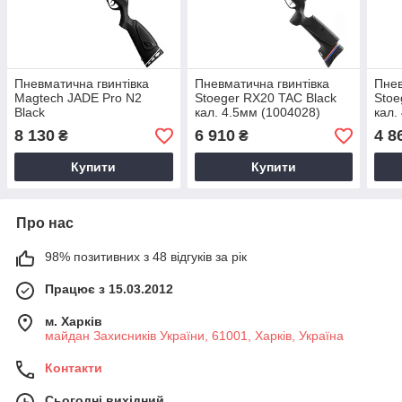
Пневматична гвинтівка
Пневматична гвинтівка
Пнев
Magtech JADE Pro N2
Stoeger RX20 TAC Black
Stoe
Black
кал. 4.5мм (1004028)
кал.
8 130
6 910
4 8
₴
₴
Купити
Купити
Про нас
98% позитивних з 48 відгуків за рік
Працює з 15.03.2012
м. Харків
майдан Захисників України, 61001, Харків, Україна
Контакти
Сьогодні вихідний