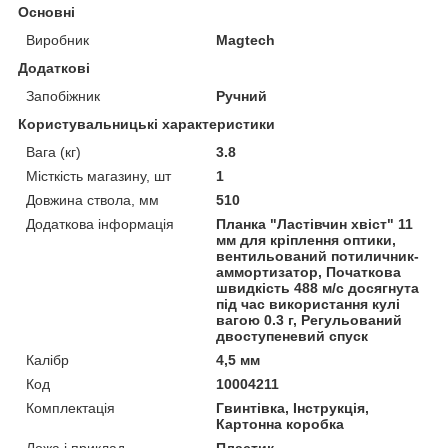
Основні
Виробник
Magtech
Додаткові
Запобіжник
Ручний
Користувальницькі характеристики
Вага (кг)
3.8
Місткість магазину, шт
1
Довжина ствола, мм
510
Додаткова інформація
Планка "Ластівчин хвіст" 11
мм для кріплення оптики,
вентильований потиличник-
аммортизатор, Початкова
швидкість 488 м/с досягнута
під час використання кулі
вагою 0.3 г, Регульований
двоступеневий спуск
Калібр
4,5 мм
Код
10004211
Комплектація
Гвинтівка, Інструкція,
Картонна коробка
Ложа і приклад
Пластик