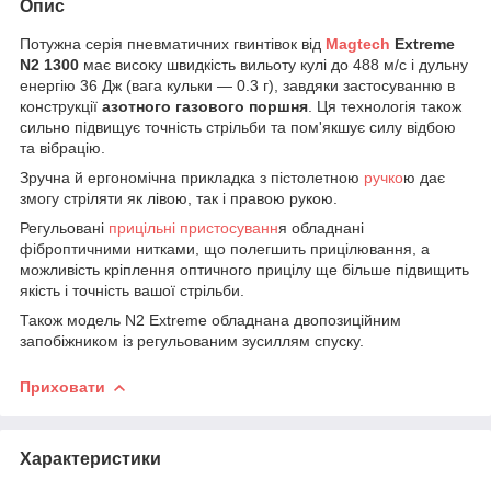
Опис
Потужна серія пневматичних гвинтівок від
Magtech
Extreme
N2 1300
має високу швидкість вильоту кулі до 488 м/с і дульну
енергію 36 Дж (вага кульки — 0.3 г), завдяки застосуванню в
конструкції
азотного газового поршня
. Ця технологія також
сильно підвищує точність стрільби та пом'якшує силу відбою
та вібрацію.
Зручна й ергономічна прикладка з пістолетною
ручко
ю дає
змогу стріляти як лівою, так і правою рукою.
Регульовані
прицільні пристосуванн
я обладнані
фіброптичними нитками, що полегшить прицілювання, а
можливість кріплення оптичного прицілу ще більше підвищить
якість і точність вашої стрільби.
Також модель N2 Extreme обладнана двопозиційним
запобіжником із регульованим зусиллям спуску.
Приховати
Характеристики