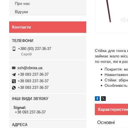
Про нас
Відгуки
Контакти
+380 (93) 237-36-37
Стійка для гонга
Сергій
займає мало місц
по ногах, які в р
ssh@zbroia.ua
Покриття: м
+38 093 237-36-37
Навантаженн
Стійки: збір
+38 093 237-36-37
Особливість
+38 093 237-36-37
ІНШІ ВИДИ ЗВ'ЯЗКУ
Signal
Характеристи
+38 093 237-36-37
Основні