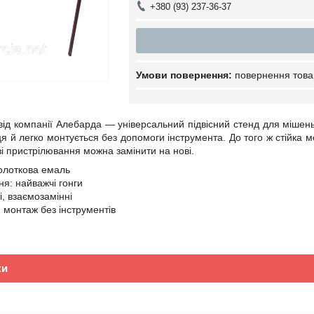
+380 (93) 237-36-37
повернення това
 від компанії Алебарда — універсальний підвісний стенд для мішень
я й легко монтується без допомоги інструмента. До того ж стійка м
азі пристрілювання можна замінити на нові.
олоткова емаль
я: найважчі гонги
ні, взаємозамінні
: монтаж без інструментів
ки