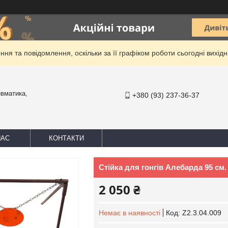
ня та повідомлення, оскільки за її графіком роботи сьогодні вихі
евматика,
+380 (93) 237-36-37
НАС
КОНТАКТИ
Стійка для гонгів Алебарда 95 см.
2 050 ₴
Немає в наявності
Код:
Z2.3.04.009