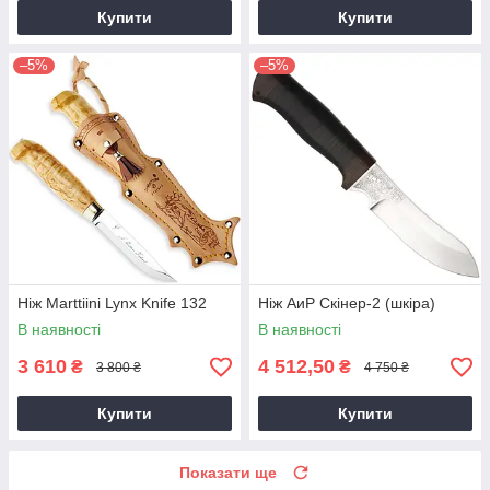
Купити
Купити
–5%
–5%
Ніж Marttiini Lynx Knife 132
Ніж АиР Скінер-2 (шкіра)
В наявності
В наявності
3 610
4 512,50
₴
₴
3 800 ₴
4 750 ₴
Купити
Купити
Показати ще