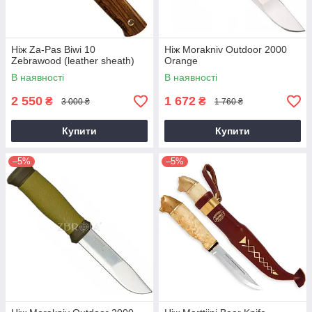
Ніж Za-Pas Biwi 10
Ніж Morakniv Outdoor 2000
Zebrawood (leather sheath)
Orange
В наявності
В наявності
2 550
1 672
₴
₴
3 000 ₴
1 760 ₴
Купити
Купити
–5%
–5%