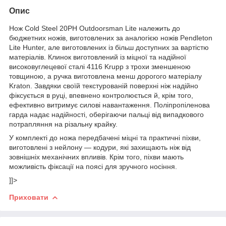
Опис
Нож Cold Steel 20PH Outdoorsman Lite
належить до
бюджетних ножів, виготовлених за аналогією ножів Pendleton
Lite Hunter, але
виготовлених із більш доступних за вартістю
матеріалів. Клинок виготовлений із міцної та надійної
високовуглецевої сталі 4116 Krupp з трохи зменшеною
товщиною, а ручка виготовлена менш дорогого матеріалу
Kraton. Завдяки своїй текстурованій поверхні ніж надійно
фіксується в руці, впевнено контролюється й, крім того,
ефективно витримує силові навантаження. Поліпропіленова
гарда надає надійності, оберігаючи пальці від випадкового
потрапляння на різальну крайку.
У комплекті до ножа передбачені міцні та практичні піхви,
виготовлені з нейлону — кодури, які захищають ніж від
зовнішніх механічних впливів. Крім того, піхви мають
можливість фіксації на поясі для зручного носіння.
]]>
Приховати