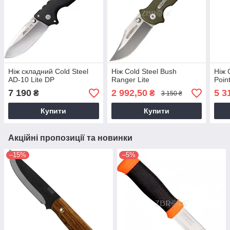
Ніж складний Cold Steel
Ніж Cold Steel Bush
Ніж 
AD-10 Lite DP
Ranger Lite
Poin
7 190
2 992,50
5 3
₴
₴
3 150 ₴
Купити
Купити
Акційні пропозиції та новинки
–15%
–5%