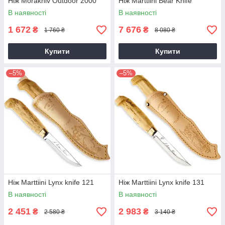
Ніж Morakniv Outdoor 2000
Ніж Marttiini Bear Knife
В наявності
В наявності
1 672
7 676
₴
₴
1 760 ₴
8 080 ₴
Купити
Купити
–5%
–5%
Ніж Marttiini Lynx knife 121
Ніж Marttiini Lynx knife 131
В наявності
В наявності
2 451
2 983
₴
₴
2 580 ₴
3 140 ₴