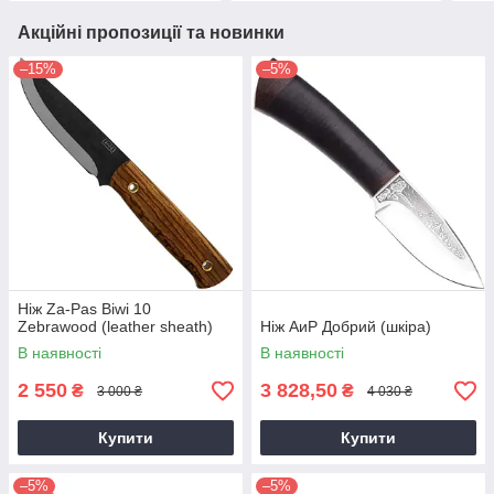
Акційні пропозиції та новинки
–15%
–5%
Ніж Za-Pas Biwi 10
Zebrawood (leather sheath)
Ніж АиР Добрий (шкіра)
В наявності
В наявності
2 550
3 828,50
₴
₴
3 000 ₴
4 030 ₴
Купити
Купити
–5%
–5%