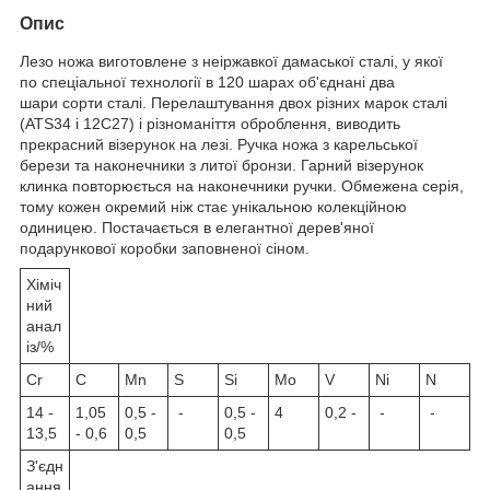
Опис
Лезо ножа виготовлене з неіржавкої дамаської сталі, у якої
по спеціальної технології в 120 шарах об'єднані два
шари сорти сталі. Перелаштування двох різних марок сталі
(ATS34 і 12C27) і різноманіття оброблення, виводить
прекрасний візерунок на лезі. Ручка ножа з карельської
берези та наконечники з литої бронзи. Гарний візерунок
клинка повторюється на наконечники ручки. Обмежена серія,
тому кожен окремий ніж стає унікальною колекційною
одиницею. Постачається в елегантної дерев'яної
подарункової коробки заповненої сіном.
Хіміч
ний
анал
із/%
Cr
C
Mn
S
Si
Mo
V
Ni
N
14 -
1,05
0,5 -
-
0,5 -
4
0,2 -
-
-
13,5
- 0,6
0,5
0,5
З'єдн
ання