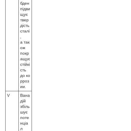
бден
підви
щує
твер
дість
сталі
,
а так
ож
покр
ащує
стійкі
сть
до ко
рроз
ии.
V
Вана
дій
збіль
шує
поте
нціа
л