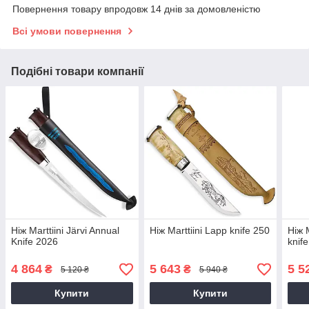
Повернення товару впродовж 14 днів за домовленістю
Всі умови повернення
Подібні товари компанії
Ніж Marttiini Järvi Annual
Ніж Marttiini Lapp knife 250
Ніж 
Knife 2026
knif
4 864
5 643
5 5
₴
₴
5 120 ₴
5 940 ₴
Купити
Купити