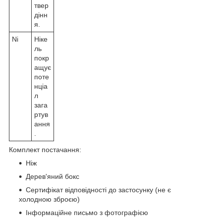
твер
дінн
я.
Ni
Ніке
ль
покр
ащує
поте
нціа
л
зага
ртув
ання
.
Комплект постачання:
Ніж
Дерев'яний бокс
Сертифікат відповідності до застосунку (не є
холодною зброєю)
Інформаційне письмо з фотографією