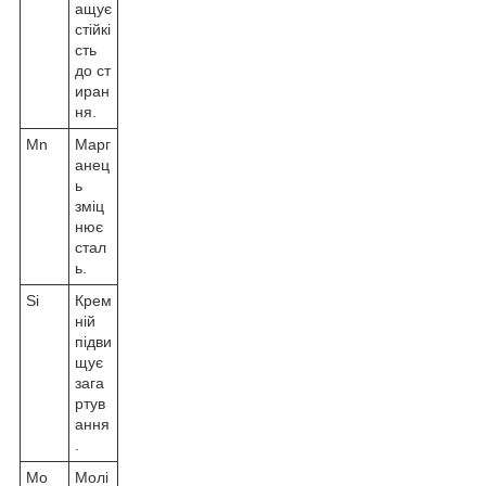
ащує
стійкі
сть
до ст
иран
ня.
Mn
Марг
анец
ь
зміц
нює
стал
ь.
Si
Крем
ній
підви
щує
зага
ртув
ання
.
Mo
Молі