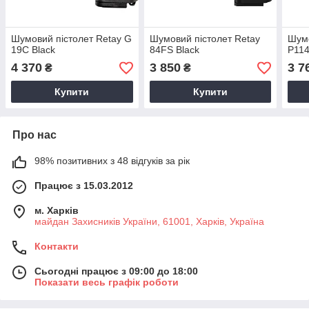
Шумовий пістолет Retay G
Шумовий пістолет Retay
Шумо
19C Black
84FS Black
P114
4 370
3 850
3 7
₴
₴
Купити
Купити
Про нас
98% позитивних з 48 відгуків за рік
Працює з 15.03.2012
м. Харків
майдан Захисників України, 61001, Харків, Україна
Контакти
Сьогодні працює з 09:00 до 18:00
Показати весь графік роботи