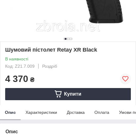
Шумовий пістолет Retay XR Black
В наявності
Код: Z21.7.009
Роздріб
4 370
₴
Купити
Опис
Характеристики
Доставка
Оплата
Умови п
Опис