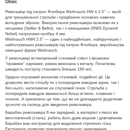
Опис
Револьвер під патрон Флобера Weihrauch HW 4 2.5" — засіб
для тренувальної стрільби і придбання основних навичок
володіння зброєю. Використання револьвера можливо як з
чеськими (Sellier & Bellot), так і з німецькими (RWS Dynamit
Nobel) патронами калібру 4 мм.
Weihrauch HW4 2.5" — один з найнадійніших, найзручніших і
найпотужніших револьверів під патрон Флобера, виробництва
німецької фірми Weihrauch.
У револьвері встановлений сталевий ствол з вісьмома
"правими" нарізами, рамка виконана з металу. Початкова
швидкість пострілу становить близько 180 м/с.
Ударно-спусковий механізм сталевий, подвійної дії. Це
дозволяє вести стільбу як з попереднім взводом курка, так і
без нього, натискаючи на спусковий гачок. Стрільба з
попереднім взводом вважається більш м'якою, плавною і
точною. А зумовлено це тим, що ви не докладаєте додаткове
зусилля на палець для зведення револьвера.
Барабан револьвера 8-ми зарядний, а матеріал з якого він
виготовлений (сталь), робить його дуже міцним і довговічним.
Барабан має екстрактор для видалення стріляних гільз.
Екстрактор дозволяє прискорити процес заряджання