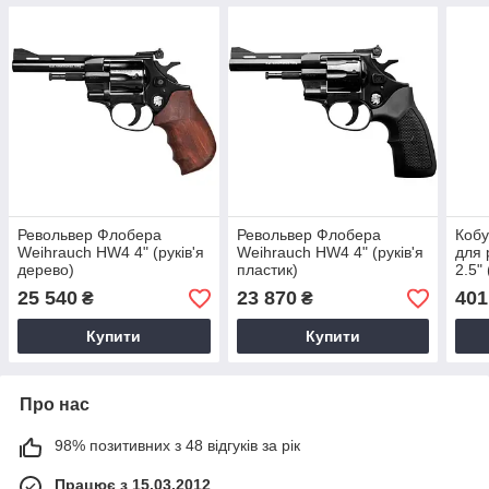
Револьвер Флобера
Револьвер Флобера
Кобу
Weihrauch HW4 4" (руків'я
Weihrauch HW4 4" (руків'я
для 
дерево)
пластик)
2.5"
кліп
25 540
23 870
401
₴
₴
Купити
Купити
Про нас
98% позитивних з 48 відгуків за рік
Працює з 15.03.2012