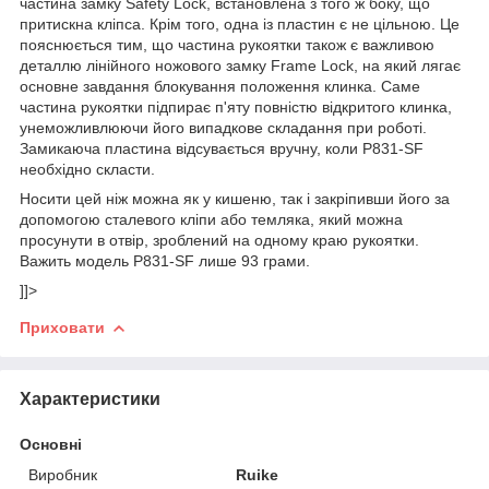
частина замку Safety Lock, встановлена ​​з того ж боку, що
притискна кліпса. Крім того, одна із пластин є не цільною. Це
пояснюється тим, що частина рукоятки також є важливою
деталлю лінійного ножового замку Frame Lock, на який лягає
основне завдання блокування положення клинка. Саме
частина рукоятки підпирає п'яту повністю відкритого клинка,
унеможливлюючи його випадкове складання при роботі.
Замикаюча пластина відсувається вручну, коли P831-SF
необхідно скласти.
Носити цей ніж можна як у кишеню, так і закріпивши його за
допомогою сталевого кліпи або темляка, який можна
просунути в отвір, зроблений на одному краю рукоятки.
Важить модель P831-SF лише 93 грами.
]]>
Приховати
Характеристики
Основні
Виробник
Ruike