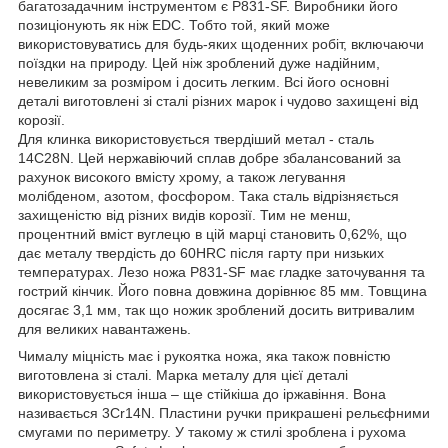
багатозадачним інструментом є P831-SF. Виробники його
позиціонують як ніж EDC. Тобто той, який може
використовуватись для будь-яких щоденних робіт, включаючи
поїздки на природу. Цей ніж зроблений дуже надійним,
невеликим за розміром і досить легким. Всі його основні
деталі виготовлені зі сталі різних марок і чудово захищені від
корозії.
Для клинка використовується твердіший метал - сталь
14C28N. Цей нержавіючий сплав добре збалансований за
рахунок високого вмісту хрому, а також легування
молібденом, азотом, фосфором. Така сталь відрізняється
захищеністю від різних видів корозії. Тим не менш,
процентний вміст вуглецю в цій марці становить 0,62%, що
дає металу твердість до 60HRC після гарту при низьких
температурах. Лезо ножа P831-SF має гладке заточування та
гострий кінчик. Його повна довжина дорівнює 85 мм. Товщина
досягає 3,1 мм, так що ножик зроблений досить витривалим
для великих навантажень.
Чималу міцність має і рукоятка ножа, яка також повністю
виготовлена ​​зі сталі. Марка металу для цієї деталі
використовується інша – ще стійкіша до іржавіння. Вона
називається 3Cr14N. Пластини ручки прикрашені рельєфними
смугами по периметру. У такому ж стилі зроблена і рухома