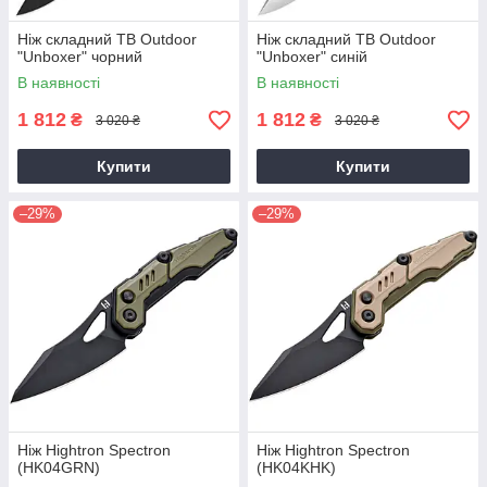
Ніж складний TB Outdoor
Ніж складний TB Outdoor
"Unboxer" чорний
"Unboxer" синій
В наявності
В наявності
1 812
1 812
₴
₴
3 020 ₴
3 020 ₴
Купити
Купити
–29%
–29%
Ніж Hightron Spectron
Ніж Hightron Spectron
(HK04GRN)
(HK04KHK)