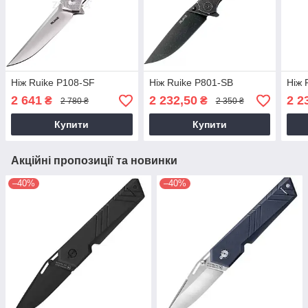
Ніж Ruike P108-SF
Ніж Ruike P801-SB
Ніж 
2 641
2 232,50
2 2
₴
₴
2 780 ₴
2 350 ₴
Купити
Купити
Акційні пропозиції та новинки
–40%
–40%