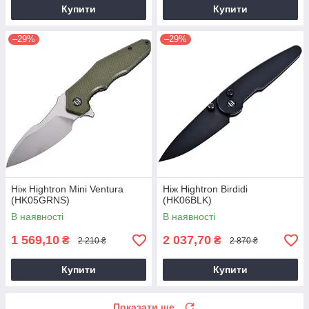
Купити
Купити
–29%
–29%
Ніж Hightron Mini Ventura
Ніж Hightron Birdidi
(HK05GRNS)
(HK06BLK)
В наявності
В наявності
1 569,10
2 037,70
₴
₴
2 210 ₴
2 870 ₴
Купити
Купити
Показати ще