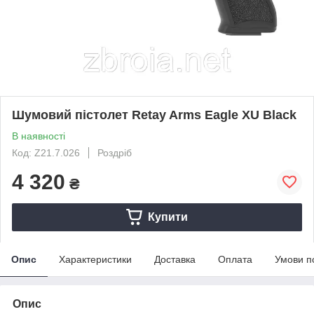
Шумовий пістолет Retay Arms Eagle XU Black
В наявності
Код: Z21.7.026
Роздріб
4 320
₴
Купити
Опис
Характеристики
Доставка
Оплата
Умови п
Опис