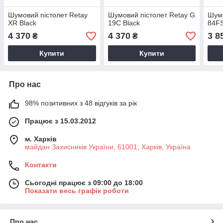
Шумовий пістолет Retay
Шумовий пістолет Retay G
Шумо
XR Black
19C Black
84FS
4 370
4 370
3 8
₴
₴
Купити
Купити
Про нас
98% позитивних з 48 відгуків за рік
Працює з 15.03.2012
м. Харків
майдан Захисників України, 61001, Харків, Україна
Контакти
Сьогодні працює з 09:00 до 18:00
Показати весь графік роботи
Про нас