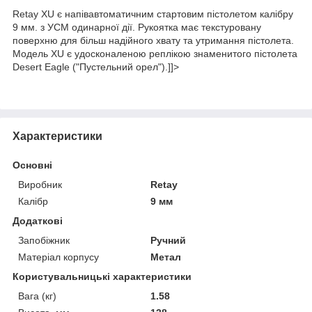
Retay XU є напівавтоматичним стартовим пістолетом калібру
9 мм. з УСМ одинарної дії. Рукоятка має текстуровану
поверхню для більш надійного хвату та утримання пістолета.
Модель XU є удосконаленою реплікою знаменитого пістолета
Desert Eagle ("Пустельний орел").]]>
Характеристики
Основні
Виробник
Retay
Калібр
9 мм
Додаткові
Запобіжник
Ручний
Матеріал корпусу
Метал
Користувальницькі характеристики
Вага (кг)
1.58