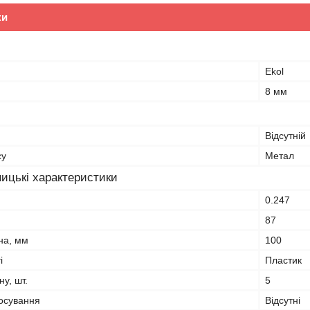
ки
Ekol
8 мм
Відсутній
су
Метал
ицькі характеристики
0.247
87
на, мм
100
і
Пластик
ну, шт.
5
тосування
Відсутні