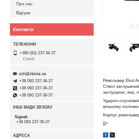
Про нас
Відгуки
Контакти
+380 (93) 237-36-37
Сергій
ssh@zbroia.ua
Револьвер Ekol A
+38 093 237-36-37
Ствол заглушени
+38 093 237-36-37
заглушкою, яка, 
+38 093 237-36-37
Ударно-спусковий
вільному положен
ІНШІ ВИДИ ЗВ'ЯЗКУ
Корпус револьвер
Signal
+38 093 237-36-37
]]>