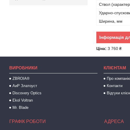
Ствол (характер
Ударно-спусков
Ширина, мм
Інформація д
Ціна:
3 760 ₴
ВИРОБНИКИ
КЛІЄНТАМ
ZBROIA®
Про компані
АиР Златоуст
Контакти
Discovery Optics
Відгуки клієн
Ekol Voltran
Mr. Blade
ГРАФІК РОБОТИ