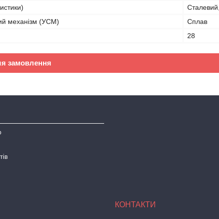
истики)
Сталевий
ий механізм (УСМ)
Сплав
28
ля замовлення
ю
тів