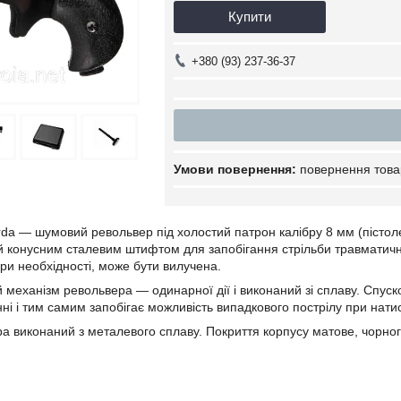
Купити
+380 (93) 237-36-37
повернення това
rda — шумовий револьвер під холостий патрон калібру 8 мм (пістоле
й конусним сталевим штифтом для запобігання стрільби травмати
при необхідності, може бути вилучена.
 механізм револьвера — одинарної дії і виконаний зі сплаву. Спуск
ні і тим самим запобігає можливість випадкового пострілу при натис
а виконаний з металевого сплаву. Покриття корпусу матове, чорног