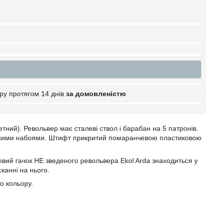
ру протягом 14 днів
за домовленістю
тний). Револьвер має сталеві ствол і барабан на 5 патронів.
чними набоями. Штифт прикритий помаранчевою пластиковою
овий гачок НЕ зведеного револьвера Ekol Arda знаходиться у
канні на нього.
о кольору.