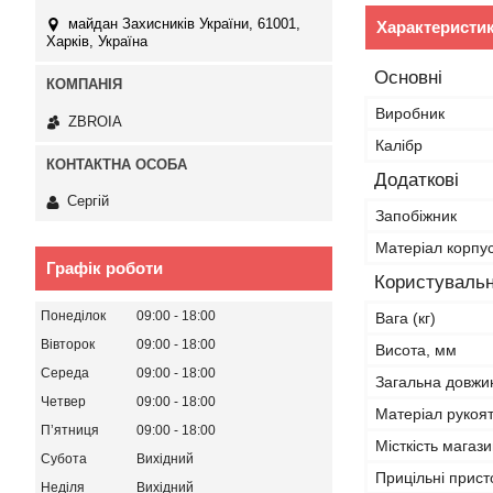
майдан Захисників України, 61001,
Характеристи
Харків, Україна
Основні
Виробник
ZBROIA
Калібр
Додаткові
Сергій
Запобіжник
Матеріал корпу
Графік роботи
Користувальн
Понеділок
09:00
18:00
Вага (кг)
Вівторок
09:00
18:00
Висота, мм
Середа
09:00
18:00
Загальна довжи
Четвер
09:00
18:00
Матеріал рукоят
Пʼятниця
09:00
18:00
Місткість магази
Субота
Вихідний
Прицільні прис
Неділя
Вихідний