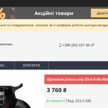
ня та повідомлення, оскільки за її графіком роботи сьогодні вихі
евматика,
+380 (93) 237-36-37
НАС
КОНТАКТИ
Шумовий револьвер Ekol Arda Matt
3 760 ₴
В наявності
Код:
Z21.2.026