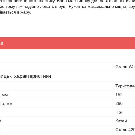
а з прорезиненого пластику. Вона має типову для багатьох тактич
ме тому ніж надійно лежить в руці. Рукоятка максимально міцна, зру
івається в жару.
ки
Grand Wa
ицькі характеристики
Туристичн
, мм
152
на, мм
260
Ніж
к
Китай
а
Сталь 42