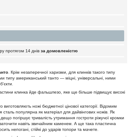
ру протягом 14 днів
за домовленістю
анто
. Крім незаперечної харизми, для клинків такого типу
ами типу американський танто — міцні, універсальні, ними
б'єкти.
астини клинка йде фальшлезо, яке ще більше підвищує високі
о виготовляють ножі бюджетної цінової категорії. Відомим
ця сталь популярна як матеріал для дайвінгових ножів. Як
е дещо погіршує тривалість утримання гостроти ріжучої кромки
ву заточити навіть звичайним каменем. А ще така пластична
сить непогані, стійкі до ударів топори та мачете.