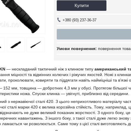
Купити
+380 (93) 237-36-37
повернення това
 KN
— нескладаний тактичний ніж з клинком типу
американський т
ання міцності та відмінних колючих і ріжучих якостей. Ножі з клинк
ати, проколювати, ковиряти та піддягати навіть найміцніші та в’язкі о
 152 мм, товщина — добротних 4,3 мм у обусі. Протягом більшої ч
теристики ножа. Спуски клинка — увігнуті, приблизно від середини.
ний з нержавіючої сталі 420. З цього неприхотливого матеріалу част
ї сталі марки 420 є велика корозійна стійкість. Тому, наприклад, 
 відзначають не дуже великий показник жорсткості. З одного боку, ц
оперечних навантажень. З іншого боку, з такої сталі дуже легко зно
о ламається чи розколюється. Саме тому з цієї сталі виготовляють до