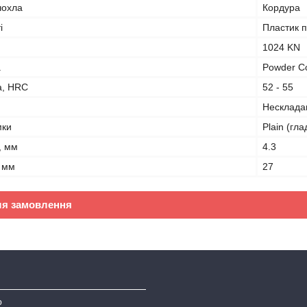
чохла
Кордура
і
Пластик 
1024 KN
а
Powder C
а, HRC
52 - 55
Несклада
мки
Plain (гла
, мм
4.3
 мм
27
ля замовлення
ю