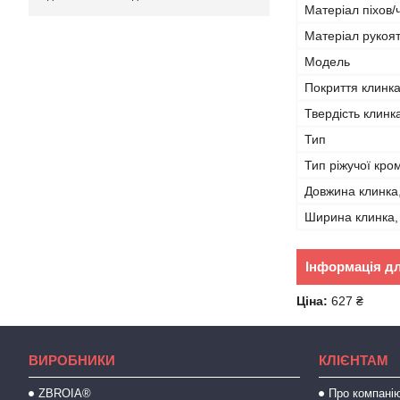
Матеріал піхов/
Матеріал рукоят
Мoдель
Покриття клинк
Твердість клинк
Тип
Тип ріжучої кро
Довжина клинка
Ширина клинка,
Інформація д
Ціна:
627 ₴
ВИРОБНИКИ
КЛІЄНТАМ
ZBROIA®
Про компані