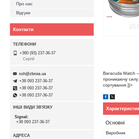
Про нас
Відгуки
Контакти
+380 (93) 237-36-37
Сергій
Baracuda Match —
ssh@zbroia.ua
проникаючу силу.
+38 093 237-36-37
сортування.]]>
+38 093 237-36-37
+38 093 237-36-37
ІНШІ ВИДИ ЗВ'ЯЗКУ
Характеристи
Signal
+38 093 237-36-37
Основні
Виробник