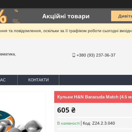
ня та повідомлення, оскільки за її графіком роботи сьогодні вихі
евматика,
+380 (93) 237-36-37
НАС
КОНТАКТИ
Кульки H&N Baracuda Match (4.5 мм,
605 ₴
В наявності
Код:
Z24.2.3.040