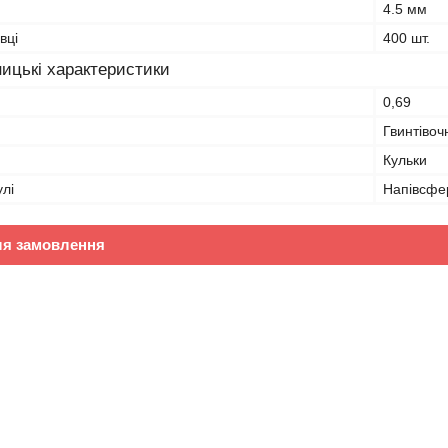
4.5 мм
вці
400 шт.
ицькі характеристики
0,69
Гвинтівоч
Кульки
лі
Напівсфе
ля замовлення