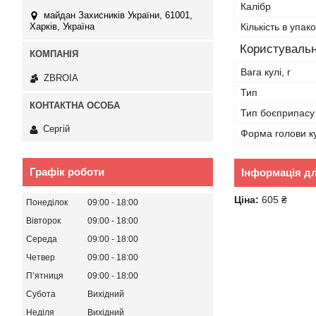
Калібр
майдан Захисників України, 61001,
Кількість в упако
Харків, Україна
Користувальн
Вага кулі, г
ZBROIA
Тип
Тип боєприпасу
Сергій
Форма голови ку
Графік роботи
Інформація д
Ціна:
605 ₴
Понеділок
09:00
18:00
Вівторок
09:00
18:00
Середа
09:00
18:00
Четвер
09:00
18:00
Пʼятниця
09:00
18:00
Субота
Вихідний
Неділя
Вихідний