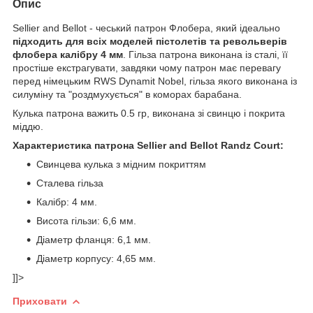
Опис
Sellier and Bellot - чеський патрон Флобера, який ідеально
підходить для всіх моделей пістолетів та револьверів
флобера калібру 4 мм
. Гільза патрона виконана із сталі, її
простіше екстрагувати, завдяки чому патрон має перевагу
перед німецьким RWS Dynamit Nobel, гільза якого виконана із
силуміну та "роздмухується" в коморах барабана.
Кулька патрона важить 0.5 гр, виконана зі свинцю і покрита
міддю.
Характеристика патрона Sellier and Bellot Randz Court:
Свинцева кулька з мідним покриттям
Сталева гільза
Калібр: 4 мм.
Висота гільзи: 6,6 мм.
Діаметр фланця: 6,1 мм.
Діаметр корпусу: 4,65 мм.
]]>
Приховати