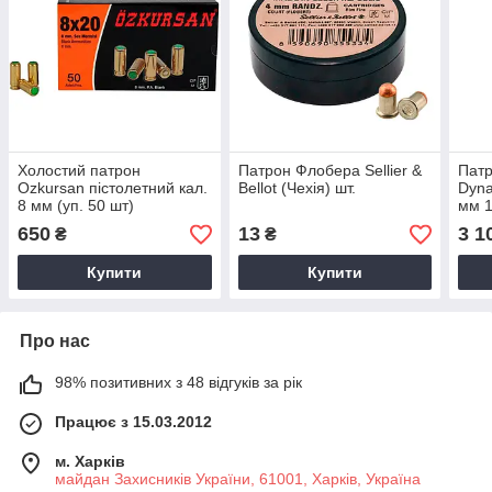
Холостий патрон
Патрон Флобера Sellier &
Пат
Ozkursan пістолетний кал.
Bellot (Чехія) шт.
Dyna
8 мм (уп. 50 шт)
мм 1
650
13
3 1
₴
₴
Купити
Купити
Про нас
98% позитивних з 48 відгуків за рік
Працює з 15.03.2012
м. Харків
майдан Захисників України, 61001, Харків, Україна