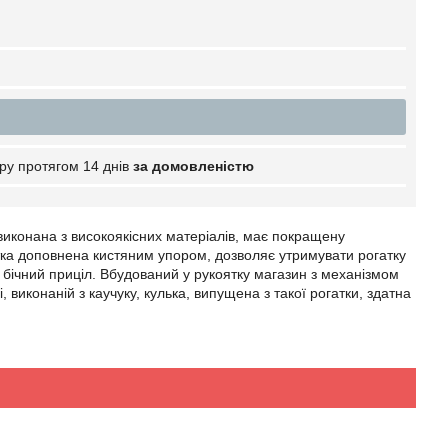
ру протягом 14 днів
за домовленістю
иконана з високоякісних матеріалів, має покращену
ятка доповнена кистяним упором, дозволяє утримувати рогатку
и бічний приціл. Вбудований у рукоятку магазин з механізмом
 виконаній з каучуку, кулька, випущена з такої рогатки, здатна