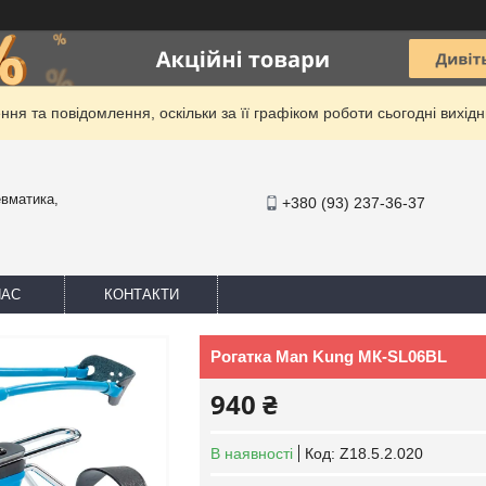
ня та повідомлення, оскільки за її графіком роботи сьогодні вихі
евматика,
+380 (93) 237-36-37
НАС
КОНТАКТИ
Рогатка Man Kung МК-SL06BL
940 ₴
В наявності
Код:
Z18.5.2.020