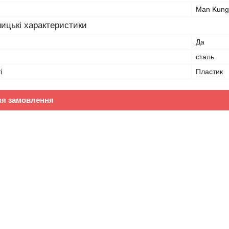
Man Kung
ицькі характеристики
Да
сталь
і
Пластик
ля замовлення