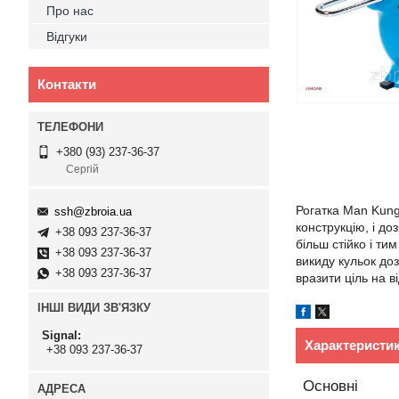
Про нас
Відгуки
Контакти
+380 (93) 237-36-37
Сергій
Рогатка Man Kung
ssh@zbroia.ua
конструкцію, і д
+38 093 237-36-37
більш стійко і т
+38 093 237-36-37
викиду кульок доз
+38 093 237-36-37
вразити ціль на ві
ІНШІ ВИДИ ЗВ'ЯЗКУ
Signal
Характеристи
+38 093 237-36-37
Основні