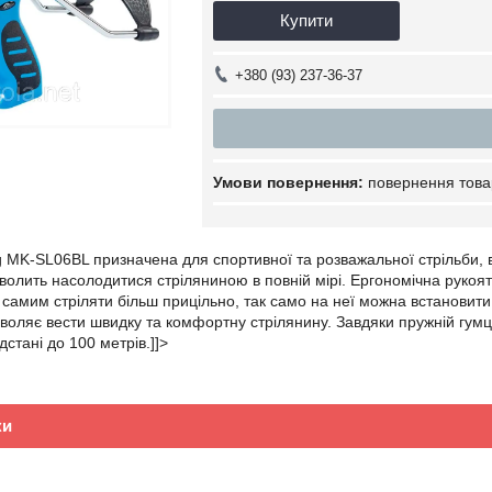
Купити
+380 (93) 237-36-37
повернення това
 MK-SL06BL призначена для спортивної та розважальної стрільби, в
озволить насолодитися стріляниною в повній мірі. Ергономічна руко
им самим стріляти більш прицільно, так само на неї можна встановит
воляє вести швидку та комфортну стрілянину. Завдяки пружній гумці,
дстані до 100 метрів.]]>
ки