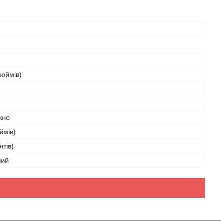
дюймів)
кно
ймів)
нтів)
ний