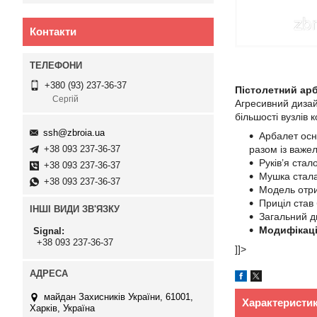
Контакти
+380 (93) 237-36-37
Пістолетний арб
Сергій
Агресивний дизай
більшості вузлів 
ssh@zbroia.ua
Арбалет осн
+38 093 237-36-37
разом із важе
Руків’я стал
+38 093 237-36-37
Мушка стал
+38 093 237-36-37
Модель отрим
Приціл став
ІНШІ ВИДИ ЗВ'ЯЗКУ
Загальний д
Модифікаці
Signal
+38 093 237-36-37
]]>
майдан Захисників України, 61001,
Характеристи
Харків, Україна