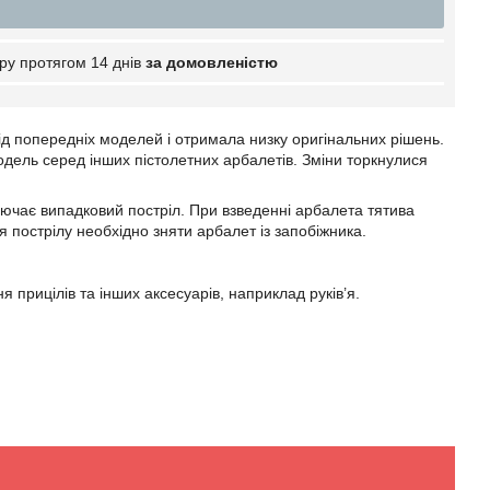
ру протягом 14 днів
за домовленістю
д попередніх моделей і отримала низку оригінальних рішень.
дель серед інших пістолетних арбалетів. Зміни торкнулися
чає випадковий постріл. При взведенні арбалета тятивa
 пострілу необхідно зняти арбалет із запобіжника.
 прицілів та інших аксесуарів, наприклад руків’я.