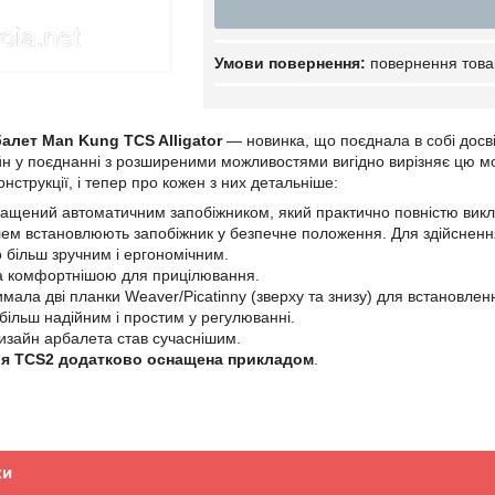
повернення това
алет Man Kung TCS Alligator
— новинка, що поєднала в собі досві
н у поєднанні з розширеними можливостями вигідно вирізняє цю мо
конструкції, і тепер про кожен з них детальніше:
ащений автоматичним запобіжником, який практично повністю виклю
лем встановлюють запобіжник у безпечне положення. Для здійснення
о більш зручним і ергономічним.
а комфортнішою для прицілювання.
ала дві планки Weaver/Picatinny (зверху та знизу) для встановлення
 більш надійним і простим у регулюванні.
изайн арбалета став сучаснішим.
я TCS2 додатково оснащена прикладом
.
ки