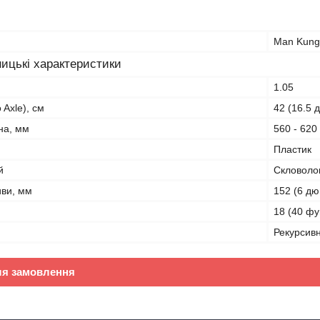
Man Kung
ицькі характеристики
1.05
 Axle), см
42 (16.5 
на, мм
560 - 620
Пластик
й
Скловоло
иви, мм
152 (6 дю
18 (40 фу
Рекурсив
ля замовлення