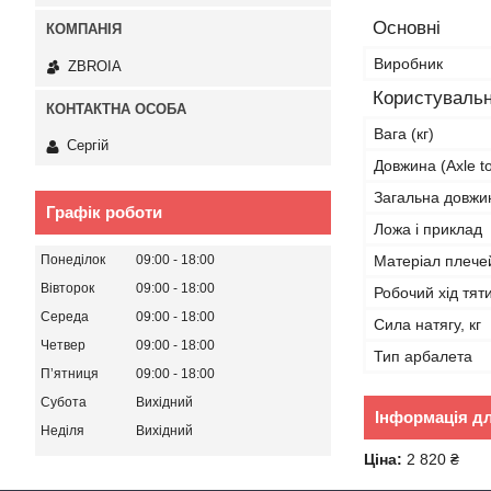
Основні
Виробник
ZBROIA
Користувальн
Вага (кг)
Сергій
Довжина (Axle to
Загальна довжи
Графік роботи
Ложа і приклад
Матеріал плече
Понеділок
09:00
18:00
Вівторок
09:00
18:00
Робочий хід тят
Середа
09:00
18:00
Сила натягу, кг
Четвер
09:00
18:00
Тип арбалета
Пʼятниця
09:00
18:00
Субота
Вихідний
Інформація д
Неділя
Вихідний
Ціна:
2 820 ₴