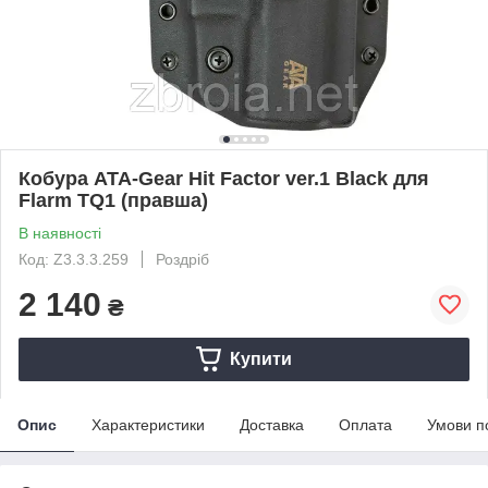
Кобура ATA-Gear Hit Factor ver.1 Black для
Flarm TQ1 (правша)
В наявності
Код: Z3.3.3.259
Роздріб
2 140
₴
Купити
Опис
Характеристики
Доставка
Оплата
Умови п