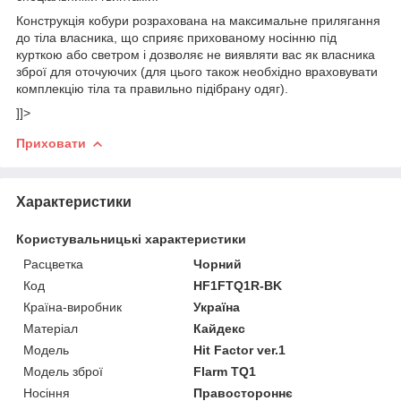
Конструкція кобури розрахована на максимальне прилягання
до тіла власника, що сприяє прихованому носінню під
курткою або светром і дозволяє не виявляти вас як власника
зброї для оточуючих (для цього також необхідно враховувати
комплекцію тіла та правильно підібрану одяг).
]]>
Приховати
Характеристики
Користувальницькі характеристики
Расцветка
Чорний
Код
HF1FTQ1R-BK
Країна-виробник
Україна
Матеріал
Кайдекс
Мoдель
Hit Factor ver.1
Модель зброї
Flarm TQ1
Носіння
Правостороннє