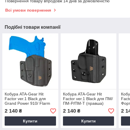
Повернення товару впродовж 14 днів за домовленістю
Всі умови повернення
Подібні товари компанії
Кобура ATA-Gear Hit
Кобура ATA-Gear Hit
Кобу
Factor ver.1 Black для
Factor ver.1 Black для ПМ/
Fact
Grand Power 910/ Flarm
ПМ-Р/ПМ-Т (правша)
Форт
GP T910 (правша)
піка
2 140
2 140
2 1
₴
₴
Купити
Купити