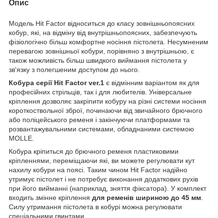
Опис
Модель Hit Factor відноситься до класу зовнішньопоясних
кобур, які, на відміну від внутрішньопоясних, забезпечують
фізіологічно більш комфортне носіння пістолета. Несумненим
перевагою зовнішньої кобури, порівняно з внутрішньою, є
також можливість більш швидкого виймання пістолета у
зв'язку з полегшеним доступом до нього.
Кобура серії Hit Factor ver.1
є відмінним варіантом як для
професійних стрільців, так і для любителів. Універсальне
кріплення дозволяє закріпити кобуру на різні системи носіння
короткоствольної зброї, починаючи від звичайного брючного
або поліцейського ременя і закінчуючи платформами та
розвантажувальними системами, обладнаними системою
MOLLE.
Кобура кріпиться до брючного ременя пластиковими
кріпленнями, переміщаючи які, ви можете регулювати кут
нахилу кобури на поясі. Таким чином Hit Factor надійно
утримує пістолет і не потребує виконання додаткових рухів
при його вийманні (наприклад, зняття фіксатора). У комплект
входить змінне кріплення
для ременів шириною до 45 мм
.
Силу утримання пістолета в кобурі можна регулювати
спеціальними гвинтами.