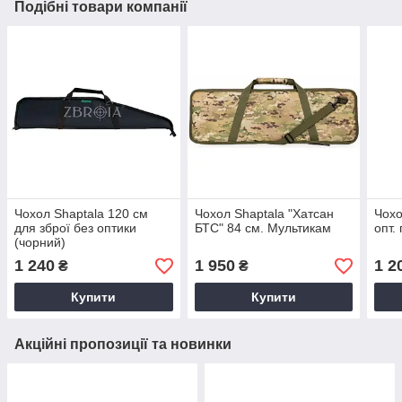
Подібні товари компанії
Чохол Shaptala 120 см
Чохол Shaptala "Хатсан
Чохо
для зброї без оптики
БТС" 84 см. Мультикам
опт.
(чорний)
1 240
1 950
1 2
₴
₴
Купити
Купити
Акційні пропозиції та новинки