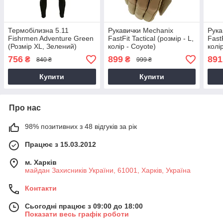
Термобілизна 5.11
Рукавички Mechanix
Рука
Fishrmen Adventure Green
FastFit Tactical (розмір - L,
FastF
(Розмір XL, Зелений)
колір - Coyote)
колі
756
899
891
₴
₴
840 ₴
999 ₴
Купити
Купити
Про нас
98% позитивних з 48 відгуків за рік
Працює з 15.03.2012
м. Харків
майдан Захисників України, 61001, Харків, Україна
Контакти
Сьогодні працює з 09:00 до 18:00
Показати весь графік роботи