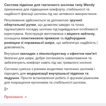
Система підвіски для тактичного шолома типу Wendy
призначена для підвищення комфорту, стабільності та
надійності фіксації шолома під час активного використання.
Регулювання здійснюється за допомогою
зручної
обертальної ручки
, що дозволяє швидко та точно
підлаштувати посадку шолома під індивідуальні особливості
користувача. Конструкція виготовлена з
міцного нейлону
,
оснащена
пластиковою пряжкою
та
підборідним
ремінцем зі справжньої шкіри
, що забезпечує надійність і
довговічність.
Внутрішні
накладки з пінополіуретану з ефектом пам’яті
безпечні для шкіри, добре поглинають навантаження та
забезпечують комфорт навіть під час тривалого носіння.
Система сумісна з різними моделями тактичних шоломів і
підходить для
модернізації внутрішньої підвіски та
подушок
. Просте встановлення робить її зручним рішенням
для покращення ергономіки та стабільності шолома.
]]>
Приховати